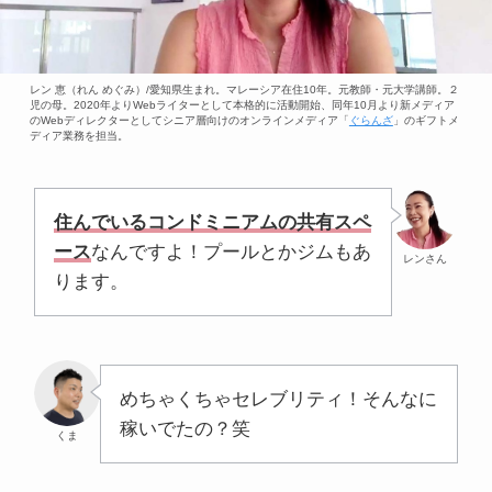
レン 恵（れん めぐみ）/愛知県生まれ。マレーシア在住10年。元教師・元大学講師。２
児の母。2020年よりWebライターとして本格的に活動開始、同年10月より新メディア
のWebディレクターとしてシニア層向けのオンラインメディア「
ぐらんざ
」のギフトメ
ディア業務を担当。
住んでいるコンドミニアムの共有スペ
ース
なんですよ！プールとかジムもあ
レンさん
ります。
めちゃくちゃセレブリティ！そんなに
稼いでたの？笑
くま