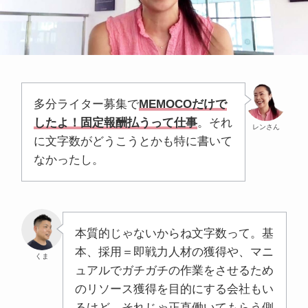
多分ライター募集で
MEMOCOだけで
したよ！固定報酬払うって仕事
。それ
レンさん
に文字数がどうこうとかも特に書いて
なかったし。
本質的じゃないからね文字数って。基
本、採用＝即戦力人材の獲得や、マニ
くま
ュアルでガチガチの作業をさせるため
のリソース獲得を目的にする会社もい
るけど、それじゃ正直働いてもらう側