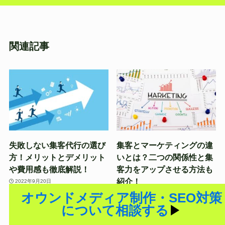
関連記事
失敗しない集客代行の選び
集客とマーケティングの違
方！メリットとデメリット
いとは？二つの関係性と集
や費用感も徹底解説！
客力をアップさせる方法も
紹介！
2022年9月20日
2022年9月5日
オウンドメディア制作・SEO対策
について相談する
▶︎