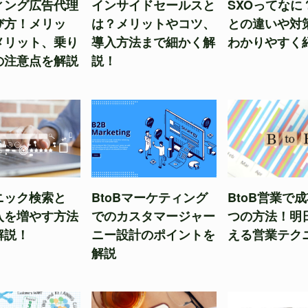
ィング広告代理
インサイドセールスと
SXOってなに
び方！メリッ
は？メリットやコツ、
との違いや対
メリット、乗り
導入方法まで細かく解
わかりやすく
の注意点を解説
説！
ニック検索と
BtoBマーケティング
BtoB営業で
入を増やす方法
でのカスタマージャー
つの方法！明
解説！
ニー設計のポイントを
える営業テク
解説