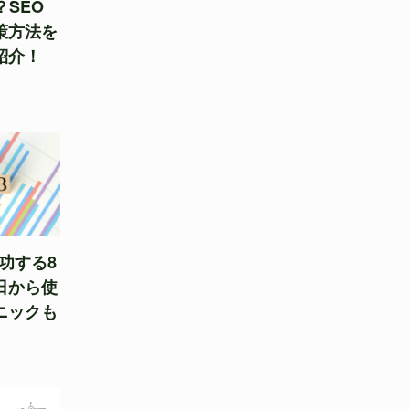
？SEO
策方法を
紹介！
成功する8
日から使
ニックも