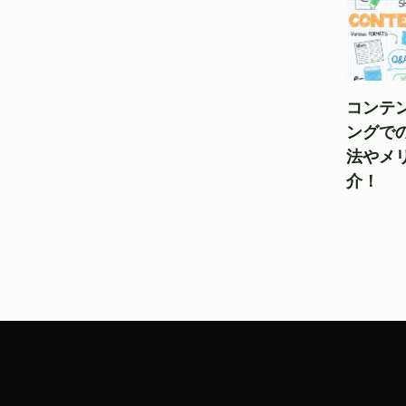
コンテ
ングでの
法やメ
介！