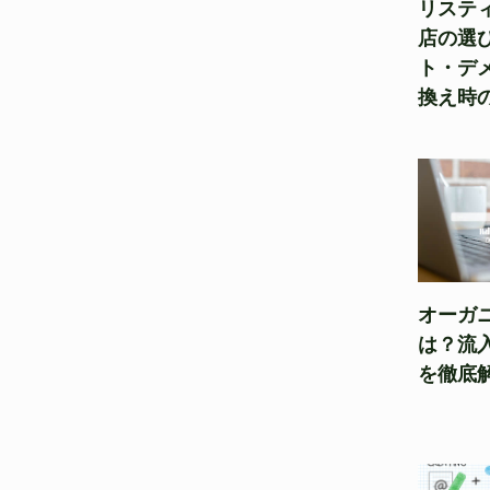
リステ
店の選
ト・デ
換え時
オーガ
は？流
を徹底