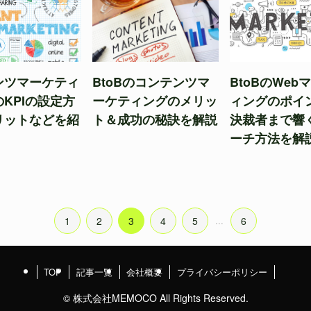
ンツマーケティ
BtoBのコンテンツマ
BtoBのWeb
KPIの設定方
ーケティングのメリッ
ィングのポイ
リットなどを紹
ト＆成功の秘訣を解説
決裁者まで響
ーチ方法を解
1
2
3
4
5
...
6
TOP
記事一覧
会社概要
プライバシーポリシー
©
株式会社MEMOCO All Rights Reserved.