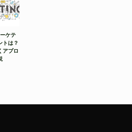
マーケテ
ントは？
くアプロ
説